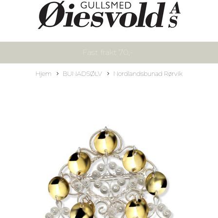
Fast frakt 70,-
Hjem
BUNADSØLV
Nordlandsbunad Rørvik