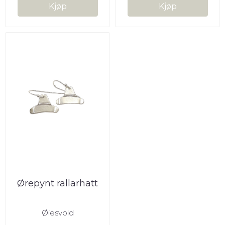
Kjøp
Kjøp
Ørepynt rallarhatt
Øiesvold