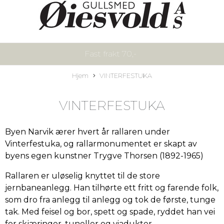
Fast frakt 70,-
Hjem
VINTERFESTUKA
VINTERFESTUKA
Byen Narvik ærer hvert år rallaren under
Vinterfestuka, og rallarmonumentet er skapt av
byens egen kunstner Trygve Thorsen (1892-1965)
Rallaren er uløselig knyttet til de store
jernbaneanlegg. Han tilhørte ett fritt og farende folk,
som dro fra anlegg til anlegg og tok de første, tunge
tak. Med feisel og bor, spett og spade, ryddet han vei
for skjæringer, tuneller og viadukter.