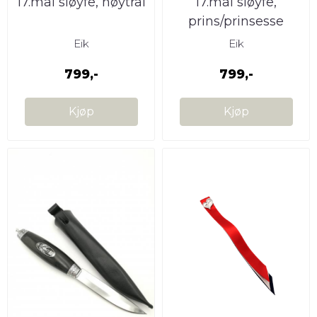
17.mai sløyfe, nøytral
17.mai sløyfe,
prins/prinsesse
Eik
Eik
799,-
799,-
Kjøp
Kjøp