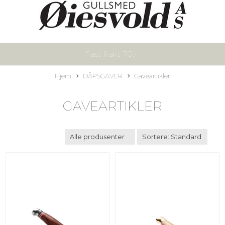
Fast frakt 70,-
Hjem
DÅPSGAVER
Gaveartikler
GAVEARTIKLER