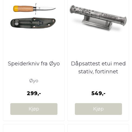
Speiderkniv fra Øyo
Dåpsattest etui med
stativ, fortinnet
Øyo
299,-
549,-
Kjøp
Kjøp