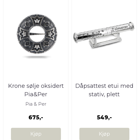
Krone sølje oksidert
Dåpsattest etui med
Pia&Per
stativ, plett
Pia & Per
675,-
549,-
Kjøp
Kjøp