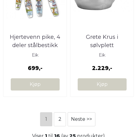
Hjertevenn pike, 4
Grete Krus i
deler stålbestikk
sølvplett
Eik
Eik
699,-
2.229,-
Kjøp
Kjøp
1
2
Neste >>
Viser
1
til
16
(av
25
produkter)