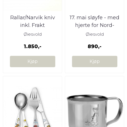
Rallar/Narvik kniv
17. mai sløyfe - med
inkl. Frakt
hjerte for Nord-
Norge
Øiesvold
Øiesvold
1.850,-
890,-
Kjøp
Kjøp