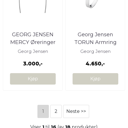
GEORG JENSEN
Georg Jensen
MERCY Øreringer
TORUN Armring
Sterlingsølv
Sterlingsølv
Georg Jensen
Georg Jensen
3.000,-
4.650,-
Kjøp
Kjøp
1
2
Neste >>
Viser
1
til
16
(av
18
produkter)