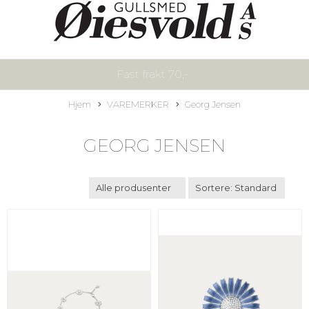
Fast frakt 70,-
Hjem
VAREMERKER
Georg Jensen
GEORG JENSEN