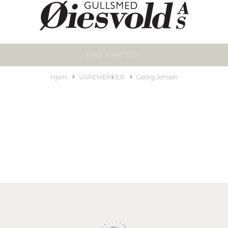
Fast frakt 70,-
Hjem
VAREMERKER
Georg Jensen