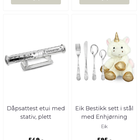
Dåpsattest etui med
Eik Bestikk sett i stål
stativ, plett
med Enhjørning
Bamse
Eik
549,-
595,-