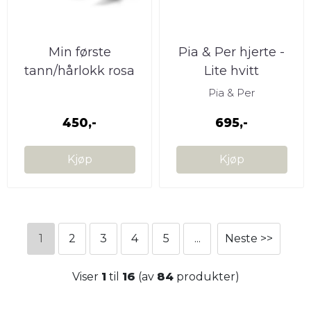
Min første
Pia & Per hjerte -
tann/hårlokk rosa
Lite hvitt
Pia & Per
450,-
695,-
Kjøp
Kjøp
1
2
3
4
5
...
Neste >>
Viser
1
til
16
(av
84
produkter)