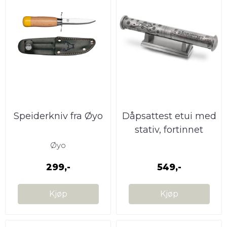
Speiderkniv fra Øyo
Dåpsattest etui med
stativ, fortinnet
Øyo
299,-
549,-
Kjøp
Kjøp