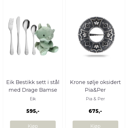
Eik Bestikk sett i stål
Krone sølje oksidert
med Drage Bamse
Pia&Per
Eik
Pia & Per
595,-
675,-
Kjøp
Kjøp