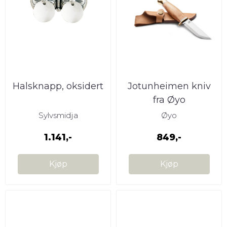
Halsknapp, oksidert
Jotunheimen kniv
fra Øyo
Sylvsmidja
Øyo
1.141,-
849,-
Kjøp
Kjøp