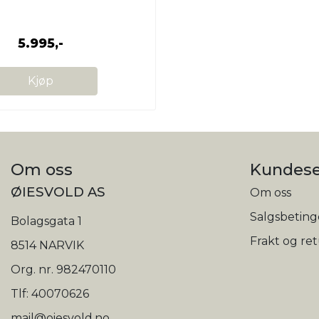
5.995,-
Kjøp
Om oss
Kundese
ØIESVOLD AS
Om oss
Salgsbeting
Bolagsgata 1
Frakt og re
8514 NARVIK
Org. nr. 982470110
Tlf:
40070626
mail@oiesvold.no