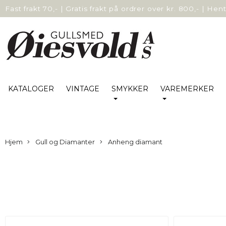
Fast frakt 70,-
|
Gratis frakt på ordrer over kr. 800,-
|
Hent 
KATALOGER
VINTAGE
SMYKKER
VAREMERKER
Hjem
Gull og Diamanter
Anheng diamant