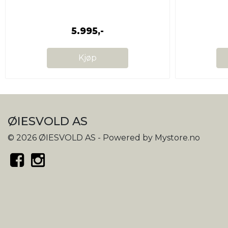
5.995,-
Kjøp
ØIESVOLD AS
© 2026 ØIESVOLD AS - Powered by
Mystore.no