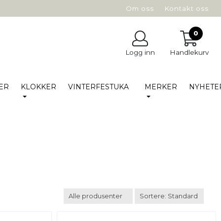
Om oss
Kontakt oss
0
Logg inn
Handlekurv
ER
KLOKKER
VINTERFESTUKA
MERKER
NYHETE