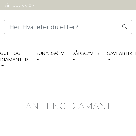
i vår butikk 0,-
GULL OG
BUNADSØLV
DÅPSGAVER
GAVEARTIKL
DIAMANTER
ANHENG DIAMANT