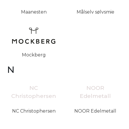
Maanesten
Målselv sølvsmie
Mockberg
N
NC
NOOR
Christophersen
Edelmetall
NC Christophersen
NOOR Edelmetall