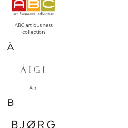
ABC art business
collection
À
Àigi
B