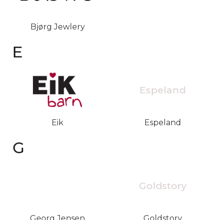
Bjørg Jewlery
E
Espeland
Eik
Espeland
G
Goldstory
Georg Jensen
Goldstory