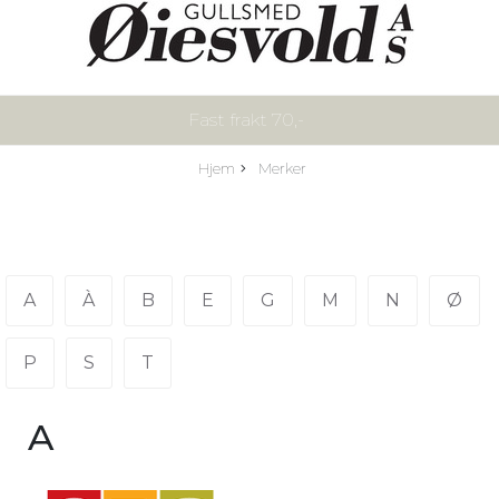
Fast frakt 70,-
Hjem
Merker
A
À
B
E
G
M
N
Ø
P
S
T
A