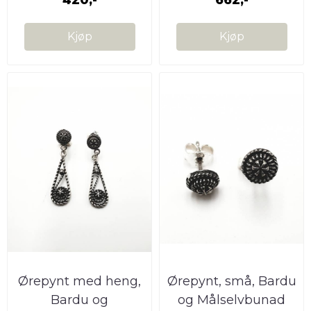
Kjøp
Kjøp
Ørepynt med heng,
Ørepynt, små, Bardu
Bardu og
og Målselvbunad