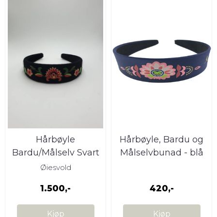
Hårbøyle
Hårbøyle, Bardu og
Bardu/Målselv Svart
Målselvbunad - blå
Øiesvold
1.500,-
420,-
Kjøp
Kjøp