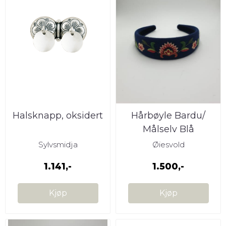
Halsknapp, oksidert
Hårbøyle Bardu/
Målselv Blå
Sylvsmidja
Øiesvold
1.141,-
1.500,-
Kjøp
Kjøp