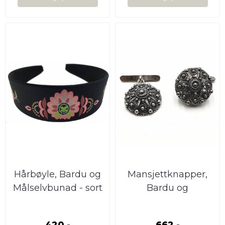
Hårbøyle, Bardu og
Mansjettknapper,
Målselvbunad - sort
Bardu og
Målselvbunad
420,-
662,-