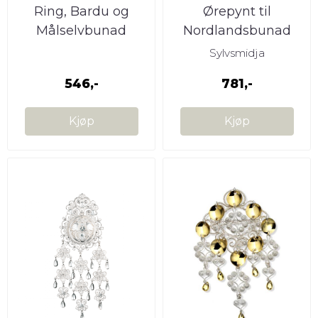
Ring, Bardu og
Ørepynt til
Målselvbunad
Nordlandsbunad
oksidert sølv ...
Sylvsmidja
546,-
781,-
Kjøp
Kjøp