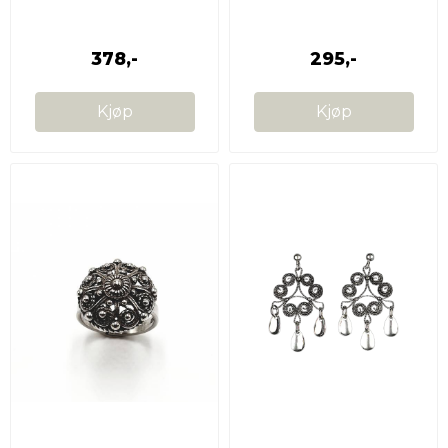
Målselvbunad
378,-
295,-
Kjøp
Kjøp