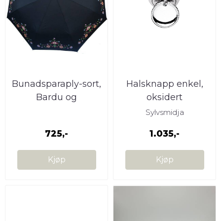
Bunadsparaply-sort,
Halsknapp enkel,
Bardu og
oksidert
Målselvbunad
Sylvsmidja
725,-
1.035,-
Kjøp
Kjøp