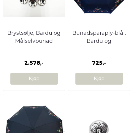
Brystsølje, Bardu og
Bunadsparaply-blå ,
Målselvbunad
Bardu og
Målselvbunad
2.578,-
725,-
Kjøp
Kjøp