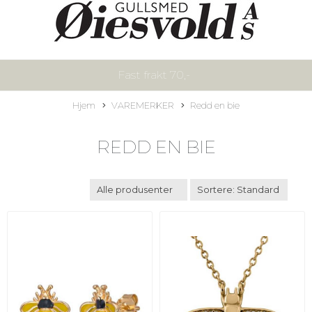
Fast frakt 70,-
Hjem
VAREMERKER
Redd en bie
REDD EN BIE