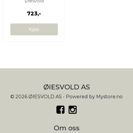
Øiesvold
723,-
Kjøp
ØIESVOLD AS
© 2026 ØIESVOLD AS - Powered by
Mystore.no
Om oss