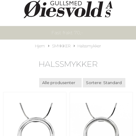
Fast frakt 70,-
Hjem
SMYKKER
Halssmykker
HALSSMYKKER