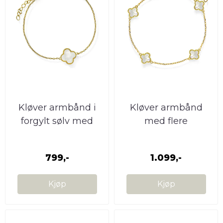
Kløver armbånd i
Kløver armbånd
forgylt sølv med
med flere
perlemor Pan ...
perlemorkløvere
PAN ...
799,-
1.099,-
Kjøp
Kjøp