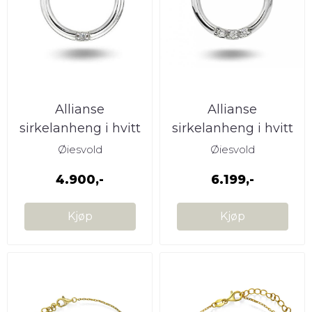
Allianse
Allianse
sirkelanheng i hvitt
sirkelanheng i hvitt
gull 1 diamant 0,03 ...
gull 3 diamanter ...
Øiesvold
Øiesvold
4.900,-
6.199,-
Kjøp
Kjøp