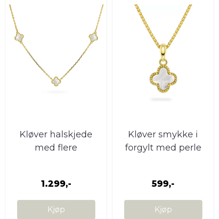
Kløver halskjede
Kløver smykke i
med flere
forgylt med perle
perlemorkløvere
Pan Jewelry
Pan ...
1.299,-
599,-
Kjøp
Kjøp