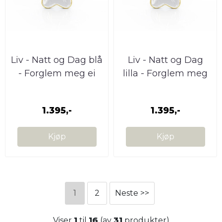
Liv - Natt og Dag blå
Liv - Natt og Dag
- Forglem meg ei
lilla - Forglem meg
smykke
ei smykke
1.395,-
1.395,-
Kjøp
Kjøp
1
2
Neste >>
Viser
1
til
16
(av
31
produkter)