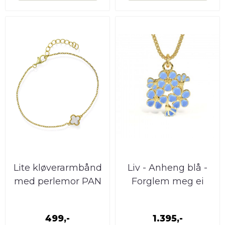
Lite kløverarmbånd
Liv - Anheng blå -
med perlemor PAN
Forglem meg ei
Jewelry
499,-
1.395,-