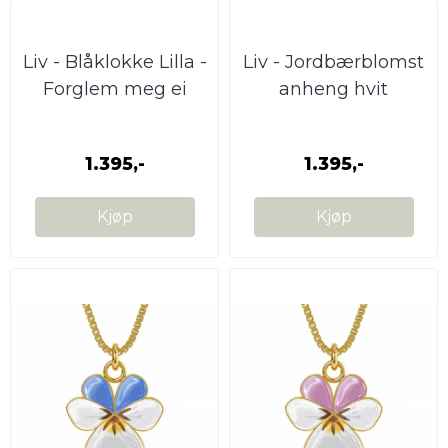
Liv - Blåklokke Lilla -
Liv - Jordbærblomst
Forglem meg ei
anheng hvit
smykke
1.395,-
1.395,-
Kjøp
Kjøp