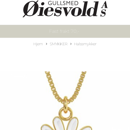
Fast frakt 70,-
Hjem
SMYKKER
Halssmykker