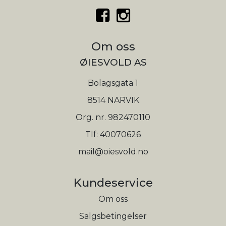
Om oss
ØIESVOLD AS
Bolagsgata 1
8514 NARVIK
Org. nr. 982470110
Tlf:
40070626
mail@oiesvold.no
Kundeservice
Om oss
Salgsbetingelser