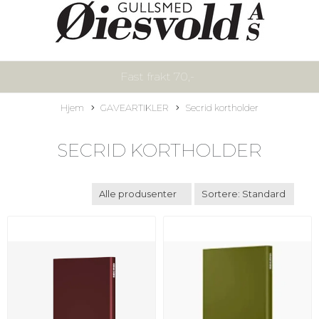
Fast frakt 70,-
Hjem
GAVEARTIKLER
Secrid kortholder
SECRID KORTHOLDER