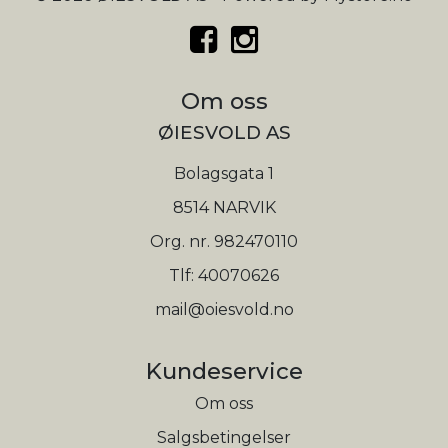
Om oss
ØIESVOLD AS
Bolagsgata 1
8514 NARVIK
Org. nr. 982470110
Tlf:
40070626
mail@oiesvold.no
Kundeservice
Om oss
Salgsbetingelser