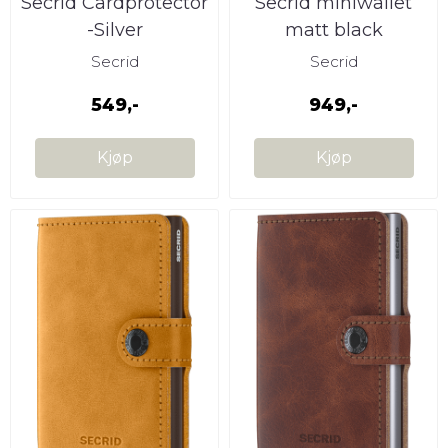
Secrid Cardprotector
Secrid miniwallet
-Silver
matt black
Secrid
Secrid
549,-
949,-
Kjøp
Kjøp