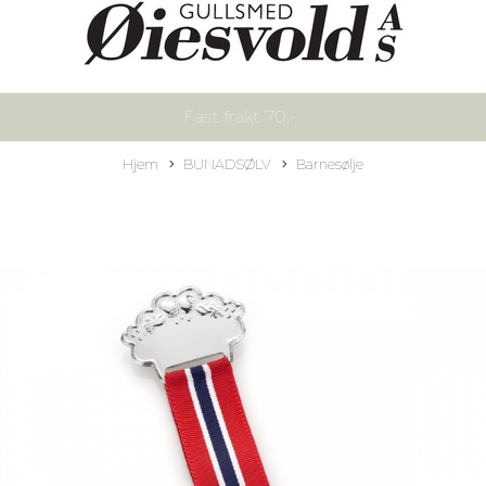
Fast frakt 70,-
Hjem
BUNADSØLV
Barnesølje