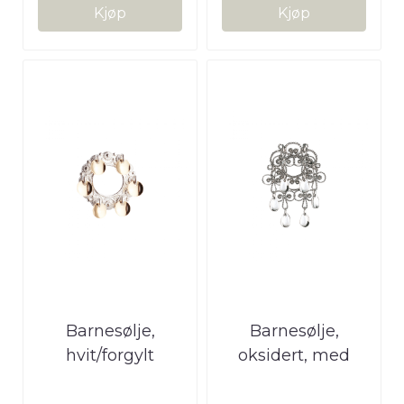
Kjøp
Kjøp
Barnesølje,
Barnesølje,
hvit/forgylt
oksidert, med
heng