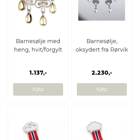
Barnesølje med
Barnesølje,
heng, hvit/forgylt
oksydert fra Rørvik
1.137,-
2.230,-
Kjøp
Kjøp