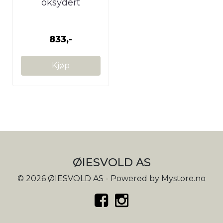
oksydert
833,-
Kjøp
ØIESVOLD AS
© 2026 ØIESVOLD AS - Powered by
Mystore.no