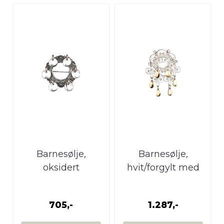
Barnesølje,
Barnesølje,
oksidert
hvit/forgylt med
heng
705,-
1.287,-