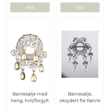
Kjøp
Kjøp
Barnesølje med
Barnesølje,
heng, hvit/forgylt
oksydert fra Rørvik