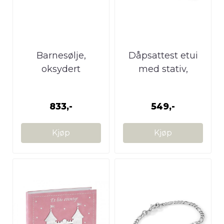
Barnesølje,
Dåpsattest etui
oksydert
med stativ,
fortinnet
833,-
549,-
Kjøp
Kjøp