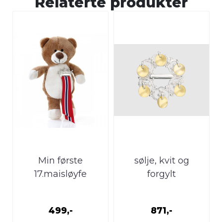
Relaterte produkter
Min første
sølje, kvit og
17.maisløyfe
forgylt
499,-
871,-