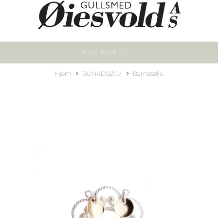
Fast frakt 70,-
Hjem
BUNADSØLV
Barnesølje