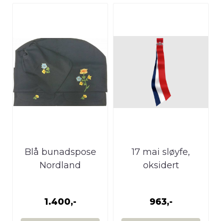
Blå bunadspose
17 mai sløyfe,
Nordland
oksidert
1.400,-
963,-