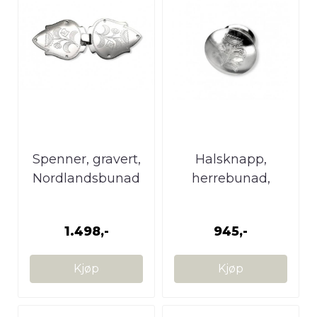
Spenner, gravert,
Halsknapp,
Nordlandsbunad
herrebunad,
nordlandsbunad
1.498,-
945,-
Kjøp
Kjøp