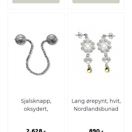
Sjalsknapp,
Lang ørepynt, hvit,
oksydert,
Nordlandsbunad
Nordlandsbunad
2.628,-
890,-