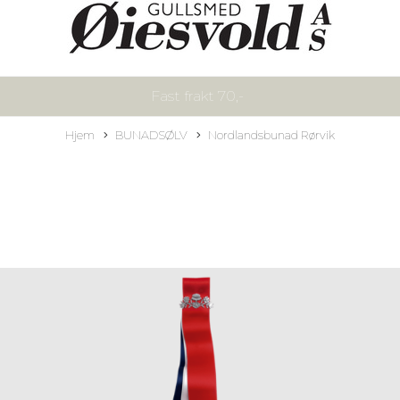
Fast frakt 70,-
Hjem
BUNADSØLV
Nordlandsbunad Rørvik