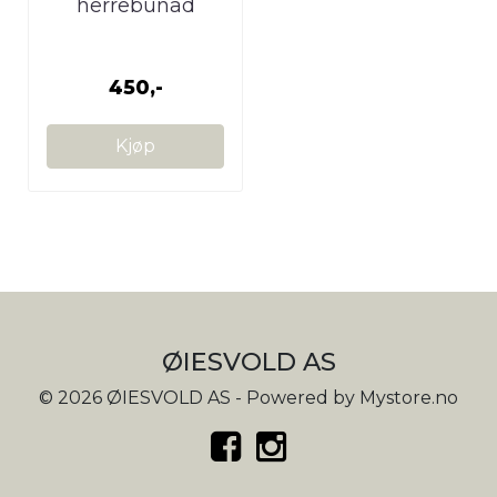
herrebunad
450,-
Kjøp
ØIESVOLD AS
© 2026 ØIESVOLD AS - Powered by
Mystore.no