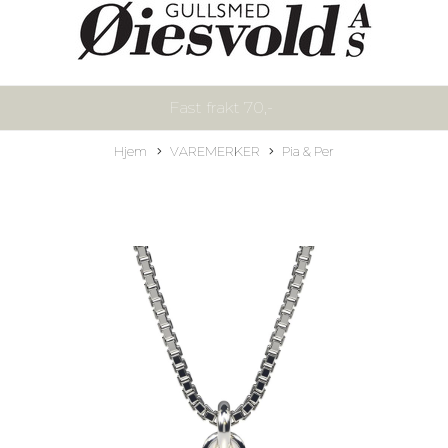
Fast frakt 70,-
Hjem
VAREMERKER
Pia & Per