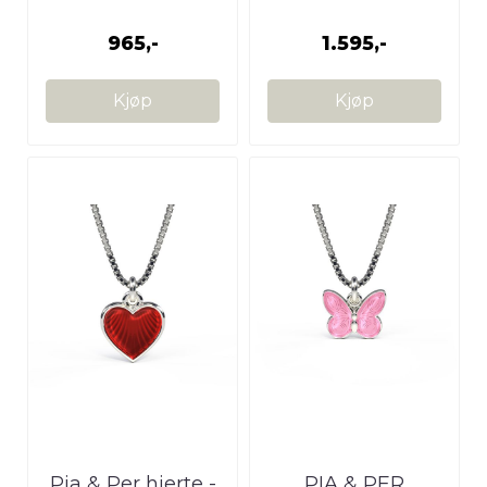
965,-
1.595,-
Kjøp
Kjøp
Pia & Per hjerte -
PIA & PER