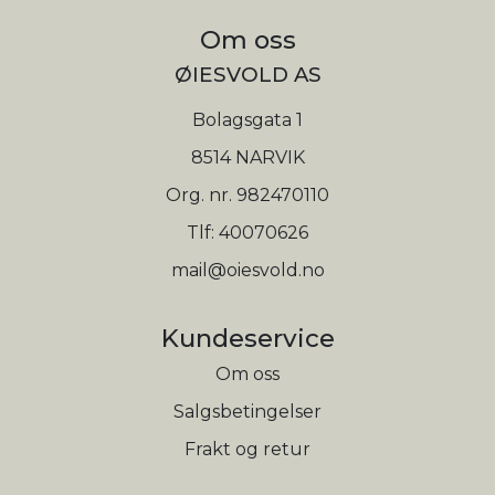
Om oss
ØIESVOLD AS
Bolagsgata 1
8514 NARVIK
Org. nr. 982470110
Tlf:
40070626
mail@oiesvold.no
Kundeservice
Om oss
Salgsbetingelser
Frakt og retur