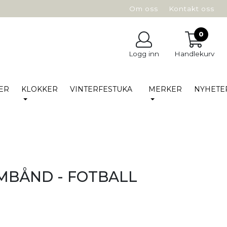
Om oss
Kontakt oss
0
Logg inn
Handlekurv
ER
KLOKKER
VINTERFESTUKA
MERKER
NYHETE
RMBÅND - FOTBALL