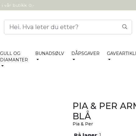
i vår butikk 0,-
GULL OG
BUNADSØLV
DÅPSGAVER
GAVEARTIKL
DIAMANTER
PIA & PER A
BLÅ
Pia & Per
På lager
: 1