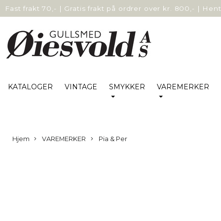
Fast frakt 70,-
|
Gratis frakt på ordrer over kr. 800,-
|
Hent 
KATALOGER
VINTAGE
SMYKKER
VAREMERKER
Hjem
VAREMERKER
Pia & Per