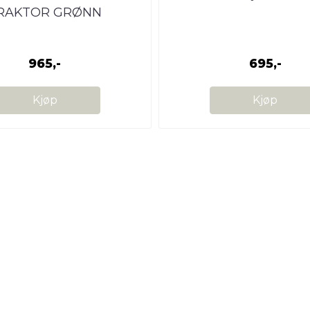
RAKTOR GRØNN
965,-
695,-
Kjøp
Kjøp