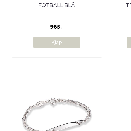
FOTBALL BLÅ
T
965,-
Kjøp